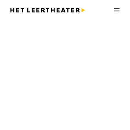
Gemeente Amsterdam
Afgelopen maand verzorgde Het